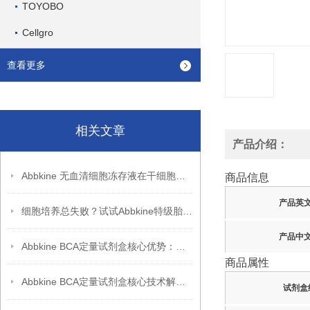
TOYOBO
Cellgro
查看更多
相关文章
产品介绍：
Abbkine 无血清细胞冻存液在干细胞冻存中的应用
商品信息
产品英
细胞培养总失败？试试Abbkine特级胎牛血清，低内毒素更稳
产品中
Abbkine BCA定量试剂盒核心优势：高重复性 + 稳定性能，助力科研突破
商品属性
Abbkine BCA定量试剂盒核心技术解析：双缩脲反应如何实现蛋白质浓度的高灵敏度检测？
试剂盒