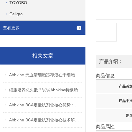
TOYOBO
Cellgro
查看更多
相关文章
产品介绍：
Abbkine 无血清细胞冻存液在干细胞冻存中的应用
商品信息
产品英
细胞培养总失败？试试Abbkine特级胎牛血清，低内毒素更稳
产品中
Abbkine BCA定量试剂盒核心优势：高重复性 + 稳定性能，助力科研突破
别
Abbkine BCA定量试剂盒核心技术解析：双缩脲反应如何实现蛋白质浓度的高灵敏度检测？
商品属性