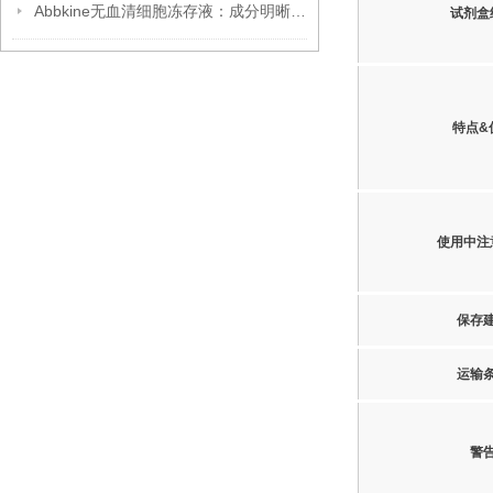
Abbkine无血清细胞冻存液：成分明晰，开启细胞冻存安全新篇
试剂盒
特点&
使用中注
保存
运输
警