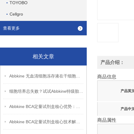
TOYOBO
Cellgro
查看更多
相关文章
产品介绍：
Abbkine 无血清细胞冻存液在干细胞冻存中的应用
商品信息
细胞培养总失败？试试Abbkine特级胎牛血清，低内毒素更稳
产品英
Abbkine BCA定量试剂盒核心优势：高重复性 + 稳定性能，助力科研突破
产品中
商品属性
Abbkine BCA定量试剂盒核心技术解析：双缩脲反应如何实现蛋白质浓度的高灵敏度检测？