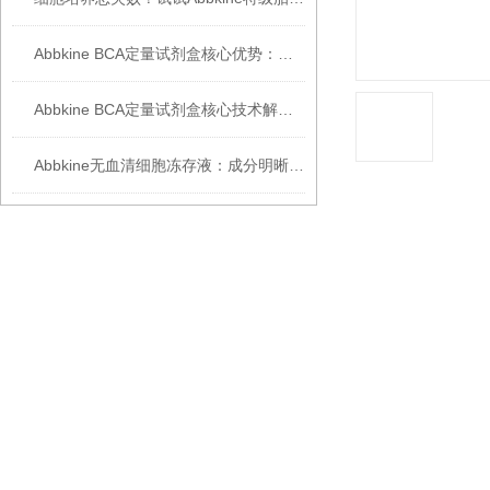
Abbkine BCA定量试剂盒核心优势：高重复性 + 稳定性能，助力科研突破
Abbkine BCA定量试剂盒核心技术解析：双缩脲反应如何实现蛋白质浓度的高灵敏度检测？
Abbkine无血清细胞冻存液：成分明晰，开启细胞冻存安全新篇