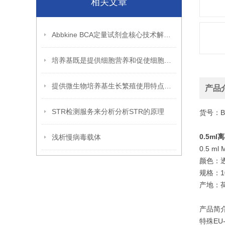
相关文章
Abbkine BCA定量试剂盒核心技术解析：双缩脲反应如何实现蛋白质浓度的高灵敏度检测？
培养基既是提供细胞营养和促使细胞增殖的基础物质
提供微生物培养基生长繁殖使用特点及方法
产品
STR检测服务来分析分析STR的原理
货号：B7
0.5m
浅析慢病毒载体
0.5 ml 
颜色：
规格：1
产地：
产品简
特殊EU