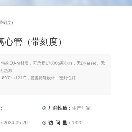
（带刻度）
ml离心管（带刻度）
：
特殊EU-M材质，可承受17000g离心力，无DNa(se)、无
)、无热源
-80℃~+121℃，管盖特殊设计，密封性好
：
厂商性质：
生产厂家
：
2024-05-20
访 问 量：
1320