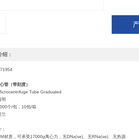
介绍：
1954
l离心管（带刻度）
Microcentrifuge Tube Graduated
透明
000个/包，10包/箱
荷兰
介：
-M材质，可承受17000g离心力，无DNa(se)、无RNa(se)、无热源