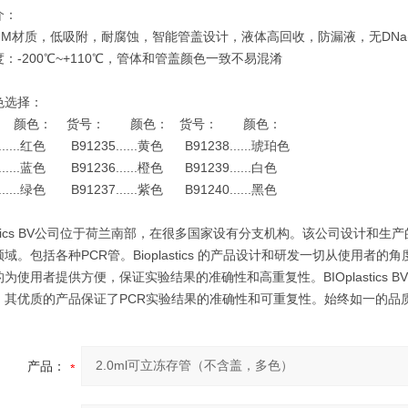
介：
-M材质，低吸附，耐腐蚀，智能管盖设计，液体高回收，防漏液，无DNa(se
：-200℃~+110℃，管体和管盖颜色一致不易混淆
色选择：
 颜色： 货号： 颜色： 货号： 颜色：
......红色 B91235......黄色 B91238......琥珀色
......蓝色 B91236......橙色 B91239......白色
......绿色 B91237......紫色 B91240......黑色
lastics BV公司位于荷兰南部，在很多国家设有分支机构。该公司设计
域。包括各种PCR管。Bioplastics 的产品设计和研发一切从使用
为使用者提供方便，保证实验结果的准确性和高重复性。BIOplastics BV产
，其优质的产品保证了PCR实验结果的准确性和可重复性。始终如一的品
产品：