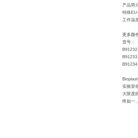
产品简
特殊EU
工作温度
更多颜
货号：
B91232
B91233
B91234
Biop
实验室领
大限度的
终如一