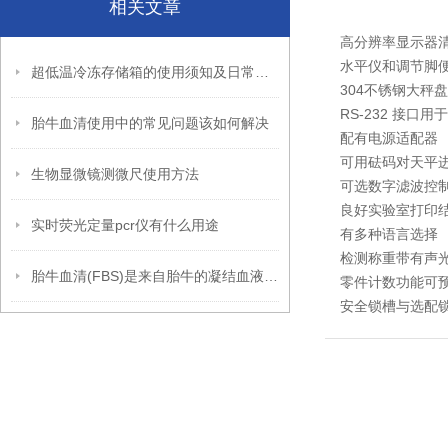
相关文章
高分辨率显示器
水平仪和调节脚
超低温冷冻存储箱的使用须知及日常护理
304不锈钢大秤
RS-232 接口
胎牛血清使用中的常见问题该如何解决
配有电源适配器
可用砝码对天平
生物显微镜测微尺使用方法
可选数字滤波控
良好实验室打印
实时荧光定量pcr仪有什么用途
有多种语言选择
检测称重带有声
胎牛血清(FBS)是来自胎牛的凝结血液的液体部分
零件计数功能可
安全锁槽与选配