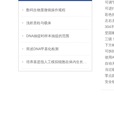
可调
可进
数码生物显微镜操作规程
彩色
左右
浅析质粒与载体
30
坚固
DNA抽提时样本抽提的范围
三级 
下方
简述DNA甲基化检测
可拆
使用
培养基是指人工模拟细胞在体内生长的营养环境
自动
当过
零点
安全