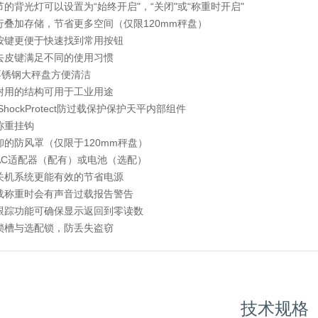
节的背光灯可以设置为“始终开启"，“关闭"或“称重时开启"
行叠加存储，节省更多空间（仅限120mm秤盘）
按键更便于快速找到常用按钮
去皮键满足不同的使用习惯
4不锈钢大秤盘方便清洁
耐用的结构可用于工业用途
ShockProtect防过载保护保护天平内部组件
称重挂钩
卸的防风罩（仅限于120mm秤盘）
AC适配器（配有）或电池（选配）
关机系统更能有效的节省电源
载称重时会有声音过载报告警告
跟踪功能可确保显示返回到零读数
锁槽与选配锁，防丢失盗窃
技术规格