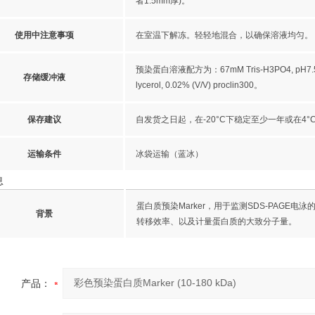
者1.5mm厚)。
使用中注意事项
在室温下解冻。轻轻地混合，以确保溶液均匀。
预染蛋白溶液配方为：67mM Tris-H3PO4, pH7.5, 5m
存储缓冲液
lycerol, 0.02% (V/V) proclin300。
保存建议
自发货之日起，在-20°C下稳定至少一年或在4
运输条件
冰袋运输（蓝冰）
息
蛋白质预染Marker，用于监测SDS-PAGE
背景
转移效率、以及计量蛋白质的大致分子量。
产品：