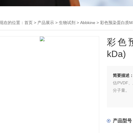
现在的位置：
首页
>
产品展示
>
生物试剂
>
Abbkine
> 彩色预染蛋白质Marke
彩色预
kDa)
简要描述
估PVD
分子量。
产品型号