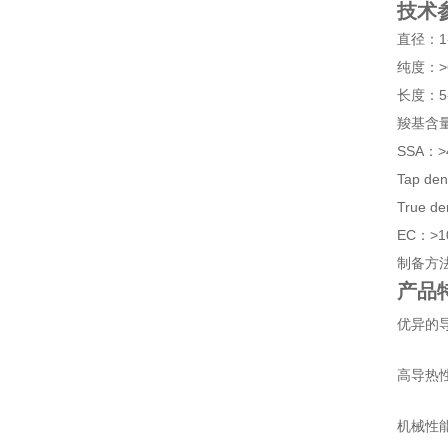
技术
直径：1-
纯度：>
长度：5-
羧基含量
SSA：>
Tap den
True de
EC：>1
制备方
产品
优异的
高导热
机械性能