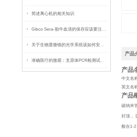
简述离心机的相关知识
Gibco Sera-胎牛血清的保存应该要注意哪些要点呢？
关于生物显微镜的光学系统该如何安装呢？你可知？
产品
准确医疗的微观：支原体PCR检测试剂盒的奥秘
产品
中文名
英文名称：L
产品
碳纳米
封顶 。
般在1