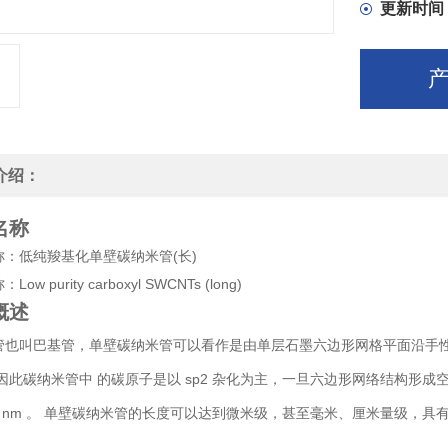
更新时间
介绍：
名称
称：低纯羧基化单壁碳纳米管(长)
ow purity carboxyl SWCNTs (long)
概述
管也叫巴基管，单壁碳纳米管可以看作是由单层石墨六边形网格平面沿手性
因此碳纳米管中 的碳原子是以 sp2 杂化为主，一旦六边形网络结构形成空间
-2 nm 。 单壁碳纳米管的长度可以达到微米级，甚至毫米、厘米量级，