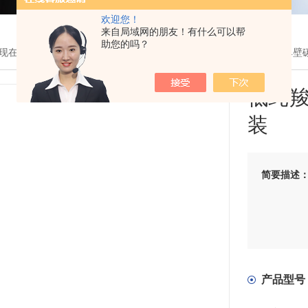
欢迎您！
来自局域网的朋友！有什么可以帮
助您的吗？
现在的位置：
首页
>
产品展示
>
纳米材料
>
先丰纳米
> 低纯羧基化单壁碳
低纯羧
装
简要描述
产品型号