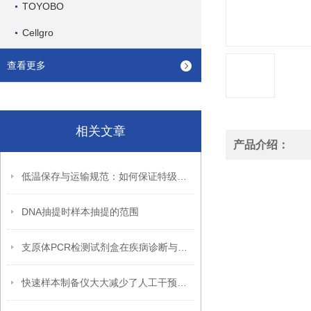
TOYOBO
Cellgro
查看更多
相关文章
产品介绍：
低温保存与运输规范：如何保证特级胎牛血清活性不流失
DNA抽提时样本抽提的范围
支原体PCR检测试剂盒在疾病诊断与治疗监测中的价值
快速样本制备仪大大减少了人工干预的时间和成本