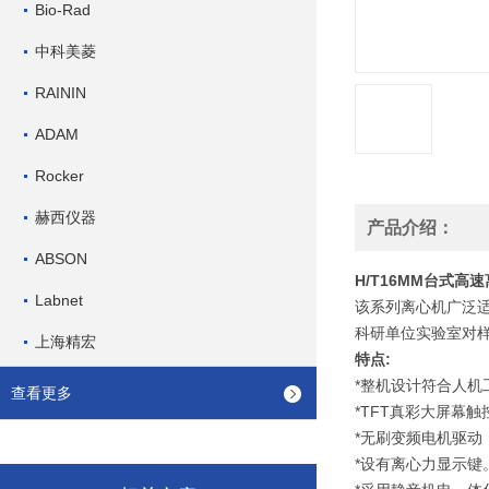
Bio-Rad
中科美菱
RAININ
ADAM
Rocker
赫西仪器
产品介绍：
ABSON
H/T16MM台式高
Labnet
该系列离心机广泛
科研单位实验室对
上海精宏
特点:
*整机设计符合人机
查看更多
*TFT真彩大屏幕
*无刷变频电机驱
*设有离心力显示键