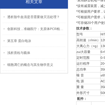
*采用静音机电一体
相关文章
*设有减震装置，
*可根据用户要求
透析胎牛血清是否需要做灭活处理？
*可根据用户需求
*可存储20个用户
技术参数：
创新科技，准确医疗：支原体PCR检测试剂盒助力诊疗新时代
型号
H/
高转速（r/min）
12
第五章 蛋白电泳
大离心力（×g）
13
zui大容量
6×
浅析质粒与载体
定时范围
0-
运行程序
2
细胞凋亡的概念与其生物学意义
总功率
35
噪 音
≤6
电 源
AC
重 量
35
外形尺寸
50
配件：