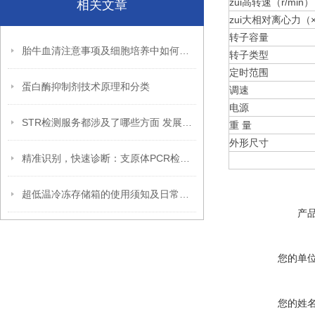
zui高转速（r/min）
相关文章
zui大相对离心力（
转子容量
胎牛血清注意事项及细胞培养中如何防止黑点生成
转子类型
定时范围
蛋白酶抑制剂技术原理和分类
调速
电源
STR检测服务都涉及了哪些方面 发展前景如何
重 量
外形尺寸
精准识别，快速诊断：支原体PCR检测试剂盒领微生物检测新潮流
超低温冷冻存储箱的使用须知及日常护理
产
您的单
您的姓