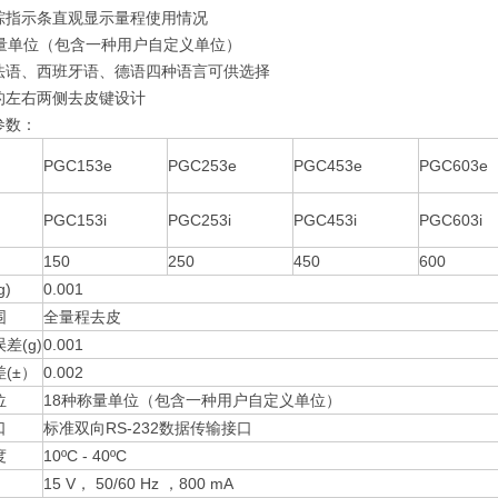
踪指示条直观显示量程使用情况
称量单位（包含一种用户自定义单位）
法语、西班牙语、德语四种语言可供选择
的左右两侧去皮键设计
参数：
PGC153e
PGC253e
PGC453e
PGC603e
PGC153i
PGC253i
PGC453i
PGC603i
150
250
450
600
)
0.001
围
全量程去皮
差(g)
0.001
(±）
0.002
位
18种称量单位（包含一种用户自定义单位）
口
标准双向RS-232数据传输接口
度
10ºC - 40ºC
15 V， 50/60 Hz ，800 mA