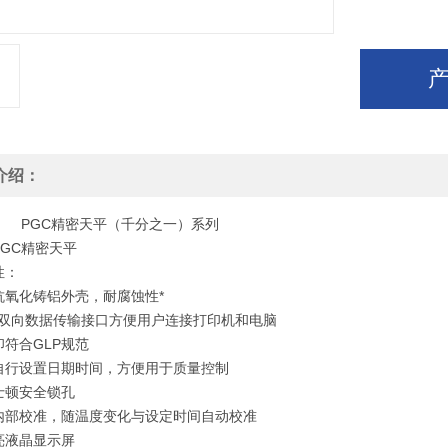
介绍：
C精密天平（千分之一）系列
PGC精密天平
性：
抗氧化铸铝外壳，耐腐蚀性*
32双向数据传输接口方便用户连接打印机和电脑
符合GLP规范
自行设置日期时间，方便用于质量控制
士顿安全锁孔
内部校准，随温度变化与设定时间自动校准
亮液晶显示屏