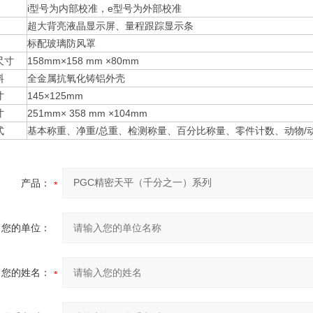
i型号为内部校准，e型号为外部校准
超大背亮液晶显示屏、量程跟踪显示条
标配玻璃防风罩
尺寸
158mm×158 mm ×80mm
料
全金属抗氧化铸铝外壳
寸
145×125mm
寸
251mm× 358 mm ×104mm
式
基本称重、净重/总重、检测称量、百分比称量、零件计数、动物/
产品：
您的单位：
您的姓名：