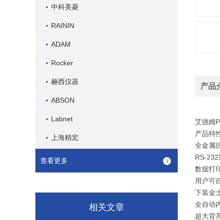
中科美菱
RAININ
ADAM
Rocker
赫西仪器
产品
ABSON
PG
Labnet
艾德姆
产品特
上海精宏
全金属
RS-2
查看更多
数据打印
用户可
下装金
全自动
相关文章
超大背