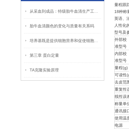
量程跟
从采血到成品：特级胎牛血清生产工艺与质量管控体系全揭秘
18种
英语、
人性化
胎牛血清颜色的变化与质量有关系吗
型号及
外部校
培养基既是提供细胞营养和促使细胞增殖的基础物质
准型号
内部校
第三章 蛋白定量
准型号
量程(g)
TA克隆实验原理
可读性(g
去皮范
重复性误
线性误差
称量单
通讯接
使用温
电源