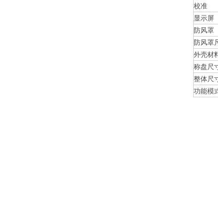
校准
显示屏
防风罩
防风罩
外壳材
称盘尺
整体尺
功能模