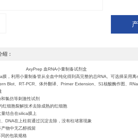
介绍：
yPrep 血RNA小量制备试剂盒
ilica膜，利用小量制备管从全血中纯化得到高完整的总RNA。可选择采
hern Blot、RT-PCR、体外翻译、Primer Extension、S1核酸
性
苯酚和氯仿等刺激性试剂
用*的红细胞裂解技术去除成熟的红细胞
大量结合在silica膜上
白质、DNA在上柱前通过沉淀去除，没有柱堵塞现象
A终产物中无乙醇残留
不同的包装规格