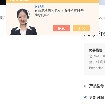
欢迎您！
来自局域网的朋友！有什么可以帮
助您的吗？
现在的位置：
首页
>
产品展示
>
生物试剂
>
Axygen
> AxyPrep 血R
Axy
简要描述
总RNA
整、纯度高，
Extens
分子生物
产品型号
更新时间