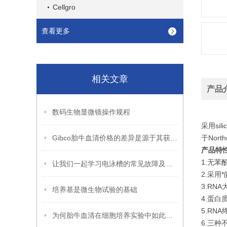
Cellgro
查看更多
相关文章
产品
数码生物显微镜操作规程
Ax
采用s
Gibco胎牛血清价格的差异是源于其获得的难易
于Nort
产品特
1.无
让我们一起学习电泳槽的常见故障及解决方法
2.采
3.RNA
培养基是微生物试验的基础
4.蛋
5.RN
为何胎牛血清在细胞培养实验中如此受宠
6.三种