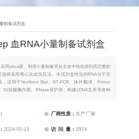
NA小量制备试剂盒
Prep 血RNA小量制备试剂盒
：
采用silica膜，利用小量制备管从全血中纯化得到高完整的
。可选择采用离心法或负压法。本试剂盒纯化的RNA分子完
适用于Northern Blot、RT-PCR、体外翻译、Primer
ion、S1核酸酶作图、RNase保护测、构建cDNA文库等各种
学实验。
：
厂商性质：
生产厂家
：
2024-05-13
访 问 量：
2974