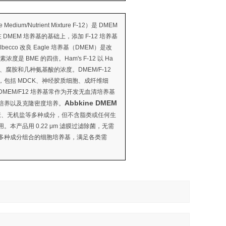
 Medium/Nutrient Mixture F-12）是 DMEM
是在 DMEM 培养基的基础上，添加 F-12 培养基
co 改良 Eagle 培养基（DMEM）是改
度是 BME 的四倍。Ham's F-12 以 Ha
醇、腐胺和几种氨基酸的浓度。DMEM/F-12
包括 MDCK、神经胶质细胞、成纤维细
EM/F12 培养基常作为开发无血清培养基
Abbkine DMEM
培养以及克隆密度培养。
素、无机盐等多种成分，但不含脂类或任何生
本产品用 0.22 μm 滤膜过滤除菌，无需
多种成分组合的细胞培养基，满足各类需