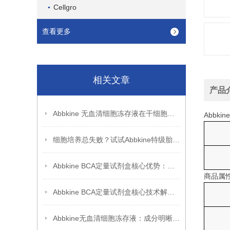
Cellgro
查看更多
相关文章
产品
Abbkine 无血清细胞冻存液在干细胞冻存中的应用
Abbk
细胞培养总失败？试试Abbkine特级胎牛血清，低内毒素更稳
Abbkine BCA定量试剂盒核心优势：高重复性 + 稳定性能，助力科研突破
商品属
Abbkine BCA定量试剂盒核心技术解析：双缩脲反应如何实现蛋白质浓度的高灵敏度检测？
Abbkine无血清细胞冻存液：成分明晰，开启细胞冻存安全新篇