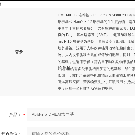
息
DMEM/F-12 培养基（Dulbecco's Modified Eagle
培养基和 Ham's F-12 培养基的 1:1 混合物，
中更为丰富的营养成分，含有多种微量元素。Dulbec
良的 Eagle 基本培养基（BME），氨基酸和维生素浓
m's F-10 培养基为基础，显著提高了胆'碱、肌
培养基被广泛用于支持多种哺乳动物细胞的生长，
背景
胞、人内皮细胞和大鼠的成纤维细胞等。同时，DM
的基础，也适用于低血清含量下哺乳动物细胞的
培养基
含有多类细胞培养所需的氨基酸、维生
长因子，故此产品需搭配血清或无血清添加物使用。
高温高压灭菌，营养物流失少，开瓶即用；提供
求；适用于多种哺乳动物细胞培养。
产品：
您的单位：