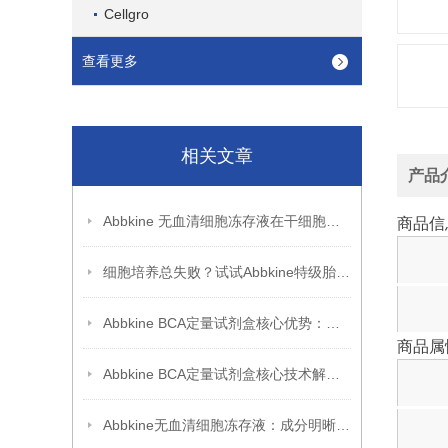
Cellgro
查看更多
相关文章
产品
Abbkine 无血清细胞冻存液在干细胞冻存中的应用
商品信
细胞培养总失败？试试Abbkine特级胎牛血清，低内毒素更稳
Abbkine BCA定量试剂盒核心优势：高重复性 + 稳定性能，助力科研突破
商品属
Abbkine BCA定量试剂盒核心技术解析：双缩脲反应如何实现蛋白质浓度的高灵敏度检测？
Abbkine无血清细胞冻存液：成分明晰，开启细胞冻存安全新篇