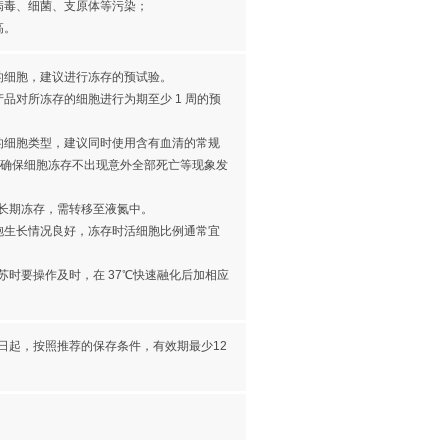
病毒、细菌、支原体等污染；
高。
敏感的细胞，建议进行冻存的预试验。
品对所冻存的细胞进行为期至少 1 周的预
的细胞类型，建议同时使用含有血清的常规
，确保细胞冻存不出现意外全部死亡等现象发
需长期冻存，需转移至液氮中。
胞生长情况良好，冻存时活细胞比例通常宜
，复苏时要操作及时，在 37℃快速融化后加相应
日起，按照推荐的保存条件，有效期最少12