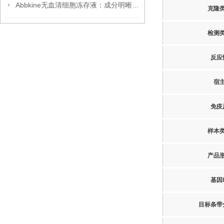
Abbkine无血清细胞冻存液：成分明晰，开启细胞冻存安全新篇
克隆
检测
反应
宿
免疫
样本
产品
基因I
目标条带