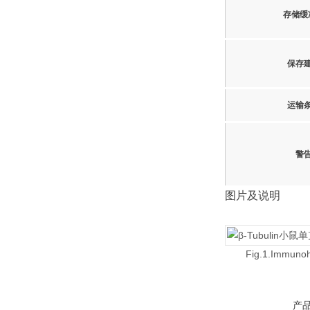
存储缓
保存
运输
警
图片及说明
Fig.1.Immunohi
产