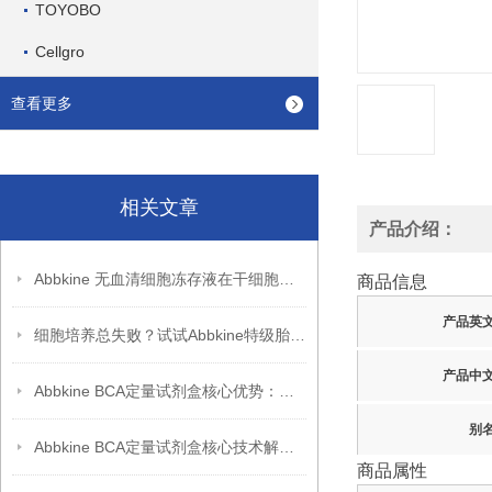
TOYOBO
Cellgro
查看更多
相关文章
产品介绍：
Abbkine 无血清细胞冻存液在干细胞冻存中的应用
商品信息
产品英
细胞培养总失败？试试Abbkine特级胎牛血清，低内毒素更稳
产品中
Abbkine BCA定量试剂盒核心优势：高重复性 + 稳定性能，助力科研突破
别
Abbkine BCA定量试剂盒核心技术解析：双缩脲反应如何实现蛋白质浓度的高灵敏度检测？
商品属性