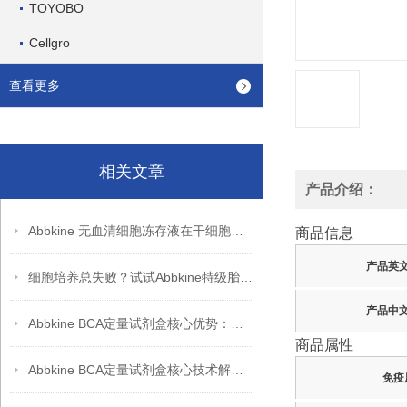
TOYOBO
Cellgro
查看更多
相关文章
产品介绍：
Abbkine 无血清细胞冻存液在干细胞冻存中的应用
商品信息
产品英
细胞培养总失败？试试Abbkine特级胎牛血清，低内毒素更稳
产品中
Abbkine BCA定量试剂盒核心优势：高重复性 + 稳定性能，助力科研突破
商品属性
Abbkine BCA定量试剂盒核心技术解析：双缩脲反应如何实现蛋白质浓度的高灵敏度检测？
免疫