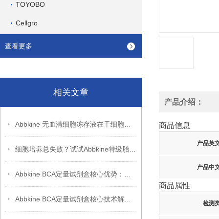
TOYOBO
Cellgro
查看更多
相关文章
产品介绍：
Abbkine 无血清细胞冻存液在干细胞冻存中的应用
商品信息
产品英
细胞培养总失败？试试Abbkine特级胎牛血清，低内毒素更稳
产品中
Abbkine BCA定量试剂盒核心优势：高重复性 + 稳定性能，助力科研突破
商品属性
Abbkine BCA定量试剂盒核心技术解析：双缩脲反应如何实现蛋白质浓度的高灵敏度检测？
检测