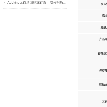
Abbkine无血清细胞冻存液：成分明晰，开启细胞冻存安全新篇
反应
宿
免疫
产品
存储缓
保存
运输
其