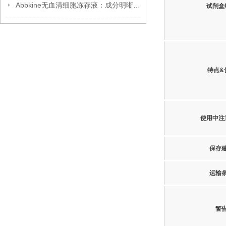
Abbkine无血清细胞冻存液：成分明晰，开启细胞冻存安全新篇
试剂盒
特点&
使用中注
保存
运输
警