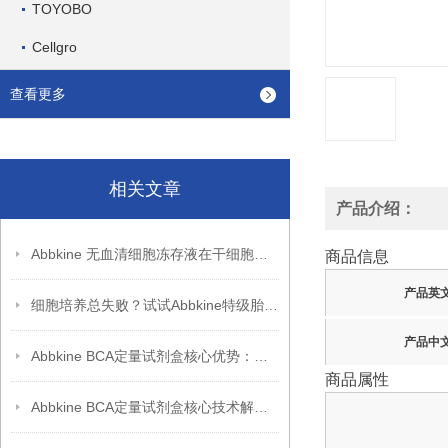
TOYOBO
Cellgro
查看更多
相关文章
产品介绍：
Abbkine 无血清细胞冻存液在干细胞冻存中的应用
商品信息
产品英
细胞培养总失败？试试Abbkine特级胎牛血清，低内毒素更稳
产品中
Abbkine BCA定量试剂盒核心优势：高重复性 + 稳定性能，助力科研突破
商品属性
Abbkine BCA定量试剂盒核心技术解析：双缩脲反应如何实现蛋白质浓度的高灵敏度检测？