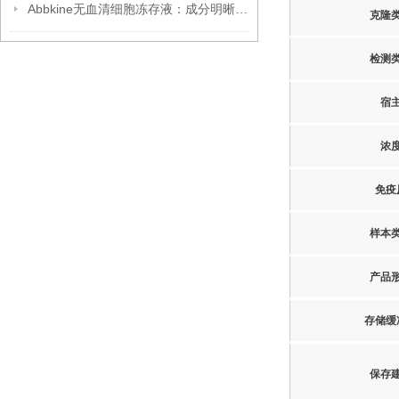
Abbkine无血清细胞冻存液：成分明晰，开启细胞冻存安全新篇
克隆
检测
宿
浓
免疫
样本
产品
存储缓
保存