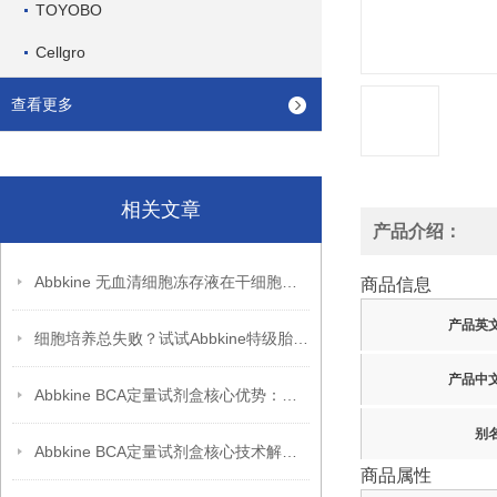
TOYOBO
Cellgro
查看更多
相关文章
产品介绍：
Abbkine 无血清细胞冻存液在干细胞冻存中的应用
商品信息
产品英
细胞培养总失败？试试Abbkine特级胎牛血清，低内毒素更稳
产品中
Abbkine BCA定量试剂盒核心优势：高重复性 + 稳定性能，助力科研突破
别
Abbkine BCA定量试剂盒核心技术解析：双缩脲反应如何实现蛋白质浓度的高灵敏度检测？
商品属性