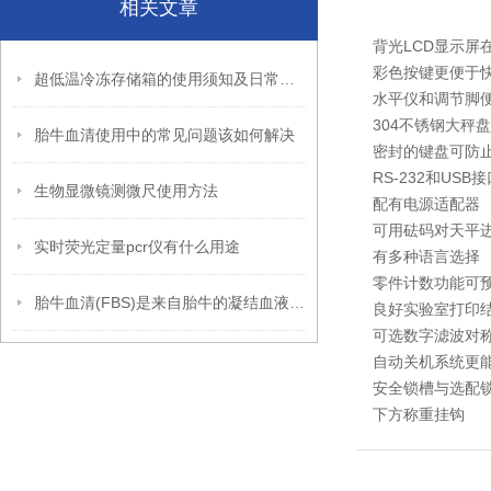
相关文章
背光LCD显示屏
彩色按键更便于
超低温冷冻存储箱的使用须知及日常护理
水平仪和调节脚
304不锈钢大秤
胎牛血清使用中的常见问题该如何解决
密封的键盘可防
RS-232和US
生物显微镜测微尺使用方法
配有电源适配器
可用砝码对天平
实时荧光定量pcr仪有什么用途
有多种语言选择
零件计数功能可
胎牛血清(FBS)是来自胎牛的凝结血液的液体部分
良好实验室打印
可选数字滤波对
自动关机系统更
安全锁槽与选配
下方称重挂钩