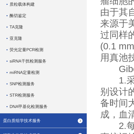
瘤细胞
质粒载体构建
由于其
酶切鉴定
来源于
TA克隆
过同样
亚克隆
(0.1
荧光定量PCR检测
用真池
siRNA干扰检测服务
Gib
miRNA定量检测
1.采
SNP检测服务
别设计
STR检测服务
备时间
DNA甲基化检测服务
成，血
蛋白质组学技术服务
2.每