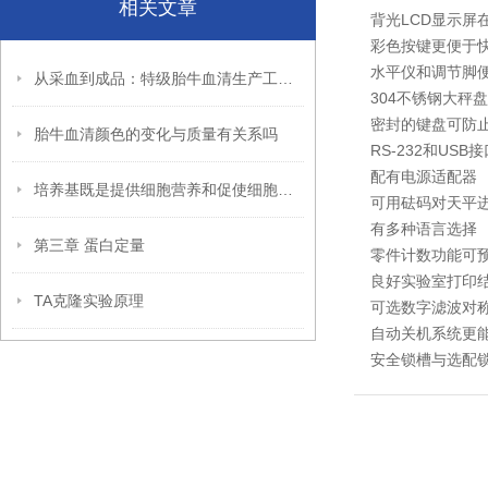
相关文章
背光LCD显示屏
彩色按键更便于
水平仪和调节脚
从采血到成品：特级胎牛血清生产工艺与质量管控体系全揭秘
304不锈钢大秤
密封的键盘可防
胎牛血清颜色的变化与质量有关系吗
RS-232和US
配有电源适配器
培养基既是提供细胞营养和促使细胞增殖的基础物质
可用砝码对天平
有多种语言选择
第三章 蛋白定量
零件计数功能可
良好实验室打印
TA克隆实验原理
可选数字滤波对
自动关机系统更
安全锁槽与选配