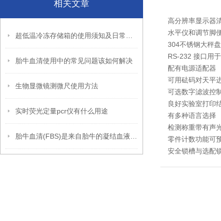
相关文章
高分辨率显示器
水平仪和调节脚
超低温冷冻存储箱的使用须知及日常护理
304不锈钢大秤
RS-232 接口
胎牛血清使用中的常见问题该如何解决
配有电源适配器
可用砝码对天平
生物显微镜测微尺使用方法
可选数字滤波控
良好实验室打印
实时荧光定量pcr仪有什么用途
有多种语言选择
检测称重带有声
胎牛血清(FBS)是来自胎牛的凝结血液的液体部分
零件计数功能可
安全锁槽与选配