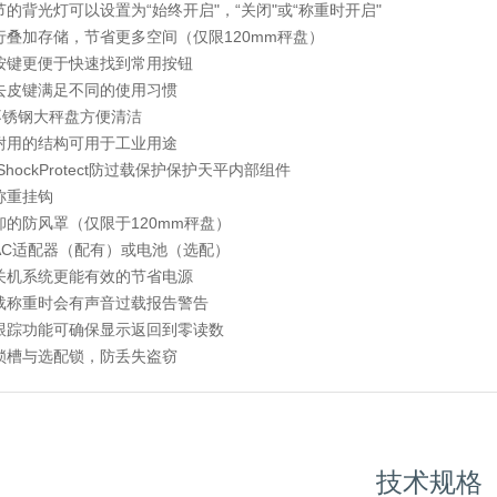
节的背光灯可以设置为“始终开启"，“关闭"或“称重时开启"
行叠加存储，节省更多空间（仅限120mm秤盘）
按键更便于快速找到常用按钮
去皮键满足不同的使用习惯
4不锈钢大秤盘方便清洁
耐用的结构可用于工业用途
ShockProtect防过载保护保护天平内部组件
称重挂钩
卸的防风罩（仅限于120mm秤盘）
AC适配器（配有）或电池（选配）
关机系统更能有效的节省电源
载称重时会有声音过载报告警告
跟踪功能可确保显示返回到零读数
锁槽与选配锁，防丢失盗窃
技术规格