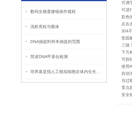
可调
可进
数码生物显微镜操作规程
彩色
左右
浅析质粒与载体
30
坚固
DNA抽提时样本抽提的范围
三级 
下方
简述DNA甲基化检测
可拆
使用
培养基是指人工模拟细胞在体内生长的营养环境
自动
当过
零点
安全