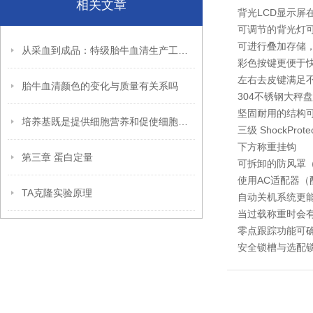
相关文章
背光LCD显示屏
可调节的背光灯可
可进行叠加存储，
从采血到成品：特级胎牛血清生产工艺与质量管控体系全揭秘
彩色按键更便于
左右去皮键满足
胎牛血清颜色的变化与质量有关系吗
304不锈钢大秤
坚固耐用的结构
培养基既是提供细胞营养和促使细胞增殖的基础物质
三级 ShockPr
下方称重挂钩
第三章 蛋白定量
可拆卸的防风罩（
使用AC适配器（
TA克隆实验原理
自动关机系统更
当过载称重时会
零点跟踪功能可
安全锁槽与选配