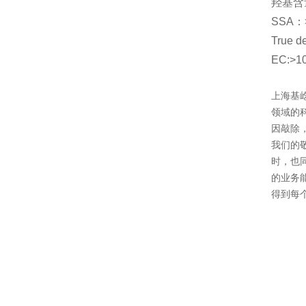
羟基含
SSA
：
True de
EC:>1
上海基
领域的科
因敲除
我们的
时，也
的业务
得到每