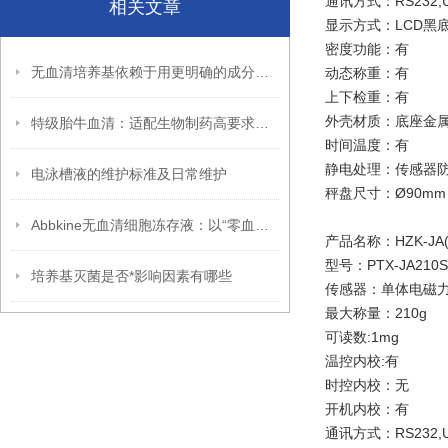
通讯方式：RS232,
相关文章
显示方式：
LCD黑
密度功能：有
无血清培养基依赖于用更明确的成分减少或代替血清的配方
动态称重：有
上下检重：有
外壳材质：底座金
特级胎牛血清：适配生物制药高要求场景
时间温度：有
静电处理：
传感器
电泳槽液的维护标准及日常维护
秤盘尺寸：
Ø90mm
Abbkine无血清细胞冻存液：以“零血清”科技，守护细胞活性未来
产品名称：HZK-J
型号：PTX-JA210S
培养基灭菌是否*影响因素有哪些
传感器：
单体电磁
最大称量：210g
可读数:1mg
温控内校:
有
时控内校：无
开机内校：
有
通讯方式：RS232,