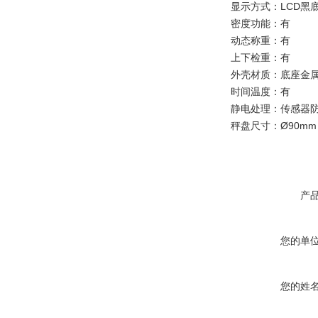
显示方式：
LCD黑
密度功能：有
动态称重：有
上下检重：有
外壳材质：底座金
时间温度：有
静电处理：
传感器
秤盘尺寸：
Ø90mm
产
您的单
您的姓