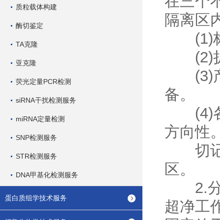
在三个
质粒载体构建
隔离区
酶切鉴定
(1)
TA克隆
(2)
亚克隆
(3)
荧光定量PCR检测
备。
siRNA干扰检测服务
(4)
miRNA定量检测
方向性
SNP检测服务
切记：
STR检测服务
区。
DNA甲基化检测服务
2.分
蛋白质组学技术服务
超净工