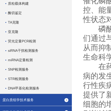
催化磷
质粒载体构建
控、能
酶切鉴定
性状态
TA克隆
磷酸酶
亚克隆
们通过
荧光定量PCR检测
从而抑
siRNA干扰检测服务
生命科
miRNA定量检测
在药物
SNP检测服务
病的发
STR检测服务
行性疾
DNA甲基化检测服务
提供了
蛋白质组学技术服务
细胞的