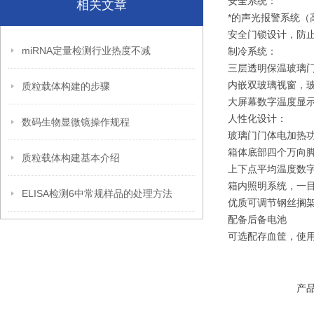
安全系统：
相关文章
*的声光报警系统
安全门锁设计，防
miRNA定量检测行业热度不减
制冷系统：
三层透明保温玻璃门
内嵌双玻璃视窗，玻
质粒载体构建的步骤
大屏幕数字温度显
人性化设计：
数码生物显微镜操作规程
玻璃门门体电加热
箱体底部四个万向
质粒载体构建基本介绍
上下点平均温度数字
箱内照明系统，一
ELISA检测6中常规样品的处理方法
优质可调节钢丝搁
配备后备电池
可选配存血筐，使
产