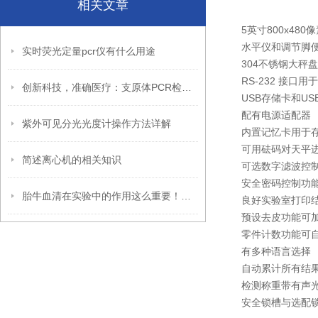
相关文章
5英寸800x48
水平仪和调节脚
实时荧光定量pcr仪有什么用途
304不锈钢大秤
RS-232 接口
创新科技，准确医疗：支原体PCR检测试剂盒助力诊疗新时代
USB存储卡和USB
配有电源适配器
紫外可见分光光度计操作方法详解
内置记忆卡用于
可用砝码对天平
简述离心机的相关知识
可选数字滤波控
安全密码控制功
胎牛血清在实验中的作用这么重要！一起来看看吧
良好实验室打印
预设去皮功能可
零件计数功能可
有多种语言选择
自动累计所有结
检测称重带有声
安全锁槽与选配