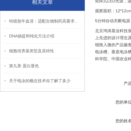
矩阵式LED光源，波
相关文章
观察面积：12*12c
5分钟自动关断电源
特级胎牛血清：适配生物制药高要求场景
北京鸿涛基业科技
DNA抽提和纯化方法介绍
上先进的设计理念
细致入微的产品服
细胞培养基类型及其特性
电泳槽、垂直电泳
科学院、中国农业
第九章 蛋白显色
关于电泳的概念技术你了解了多少
产
您的单
您的姓