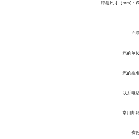
秤盘尺寸（mm)：Ø
产
您的单
您的姓
联系电
常用邮
省