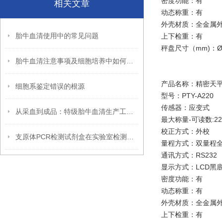
密度功能：有
相关文章
动态称重：有
外壳材质：全金属
胎牛血清使用中的常见问题
上下检重：
有
秤盘尺寸（mm)：Ø
胎牛血清注意事项及细胞培养中如何防止黑点生成
产品名称：精密天平0
细胞系鉴定错误的根源
型号：PTY-A220
传感器：应变式
从采血到成品：特级胎牛血清生产工艺与质量管控体系全揭秘
最大称量-
可读数:220
校正方式：外校
支原体PCR检测试剂盒在实验室检测流程中的关键步骤与优化策略
量程方式：
双量程
通讯方式：RS232
显示方式：
LCD黑
密度功能：有
动态称重：有
外壳材质：全金属
上下检重：有