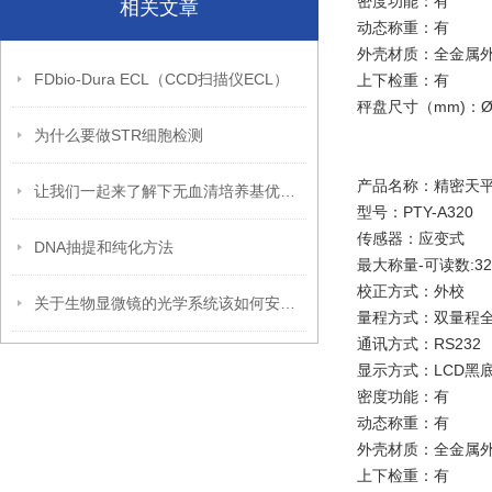
密度功能：有
相关文章
动态称重：有
外壳材质：全金属
FDbio-Dura ECL（CCD扫描仪ECL）
上下检重：
有
秤盘尺寸（mm)：Ø
为什么要做STR细胞检测
产品名称：精密天平0
让我们一起来了解下无血清培养基优缺点
型号：PTY-A320
传感器：应变式
DNA抽提和纯化方法
最大称量-
可读数:320
校正方式：外校
关于生物显微镜的光学系统该如何安装呢？你可知？
量程方式：
双量程
通讯方式：RS232
显示方式：
LCD黑
密度功能：有
动态称重：有
外壳材质：全金属
上下检重：有