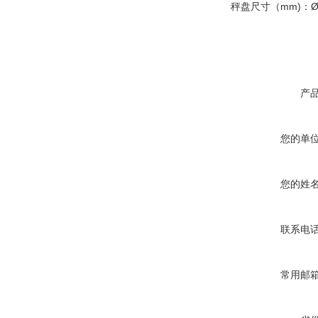
秤盘尺寸（mm)：Ø
产
您的单
您的姓
联系电
常用邮