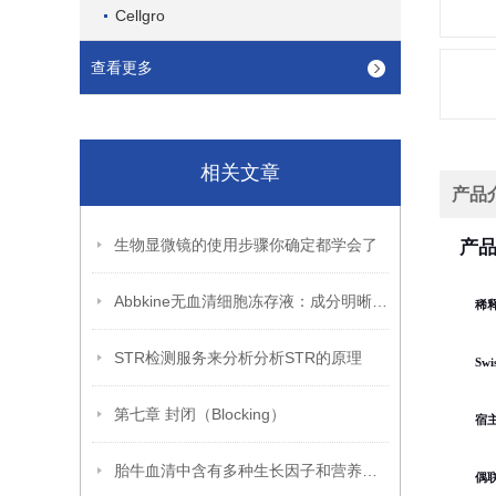
Cellgro
查看更多
相关文章
产品
生物显微镜的使用步骤你确定都学会了
产
Abbkine无血清细胞冻存液：成分明晰，开启细胞冻存安全新篇
稀
STR检测服务来分析分析STR的原理
Swi
第七章 封闭（Blocking）
宿
胎牛血清中含有多种生长因子和营养成分能够满足细胞生长和增殖的需求
偶