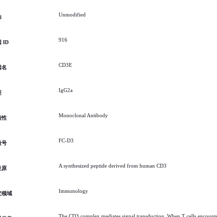
Unmodified
饰
916
 ID
CD3E
因名
IgG2a
型
Monoclonal Antibody
隆性
FC-D3
隆号
A synthesized peptide derived from human CD3
疫原
Immunology
究领域
The CD3 complex mediates signal transduction. When T cells encounter 