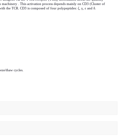
tion machinery . This activation process depends mainly on CD3 (Cluster of
s with the TCR. CD3 is composed of four polypeptides: ζ, γ, ε and δ.
eeze/thaw cycles.