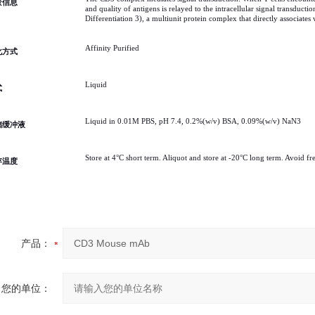
景信息
and quality of antigens is relayed to the intracellular signal transduc
Differentiation 3), a multiunit protein complex that directly associate
Affinity Purified
化方式
Liquid
式
Liquid in 0.01M PBS, pH 7.4, 0.2%(w/v) BSA, 0.09%(w/v) NaN3
储缓冲液
Store at 4°C short term. Aliquot and store at -20°C long term. Avoid fr
存温度
产品：
您的单位：