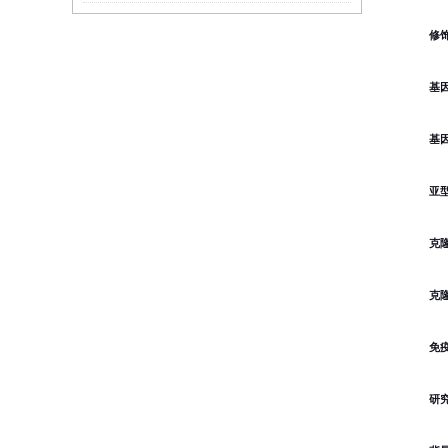
修
基因
基
亚
克
克
免
研